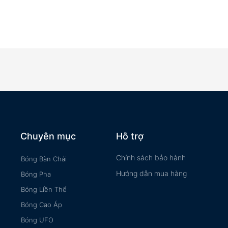
Chuyên mục
Hỗ trợ
Chính sách bảo hành
Bóng Bàn Chải
Hướng dẫn mua hàng
Bóng Pha
Bóng Liền Thể
Bóng Cao Áp
Bóng UFO